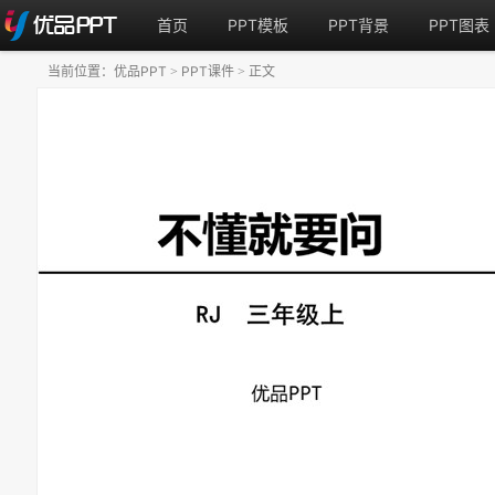
首页
PPT模板
PPT背景
PPT图表
当前位置：
优品PPT
PPT课件
正文
>
>