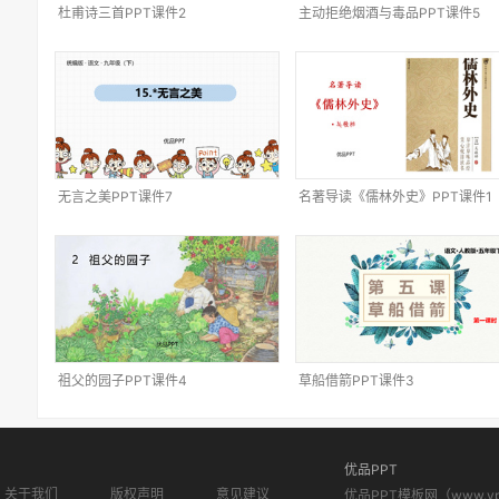
杜甫诗三首PPT课件2
主动拒绝烟酒与毒品PPT课件5
无言之美PPT课件7
名著导读《儒林外史》PPT课件1
祖父的园子PPT课件4
草船借箭PPT课件3
优品PPT
关于我们
版权声明
意见建议
优品PPT模板网（www.