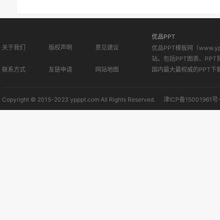
优品PPT
关于我们
版权声明
意见建议
优品PPT模板网（www.
站。包括PPT图表、PPT
联系方式
友链申请
网站地图
国内最大最权威的PPT下
Copyright © 2015-2023 ypppt.com All Rights Reserved.
津ICP备15001961号