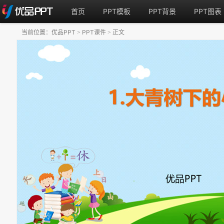
首页
PPT模板
PPT背景
PPT图表
当前位置：
优品PPT
PPT课件
正文
>
>