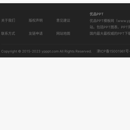
优品PPT
关于我们
版权声明
意见建议
优品PPT模板网（www.
站。包括PPT图表、PPT
联系方式
友链申请
网站地图
国内最大最权威的PPT下
Copyright © 2015-2023 ypppt.com All Rights Reserved.
津ICP备15001961号