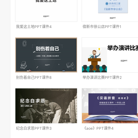
我爱这土地PPT课件4
宿新市徐公店PPT课件1
别伤着自己PPT课件8
举办演讲比赛PPT课件2
纪念白求恩PPT课件3
《aoe》PPT课件4