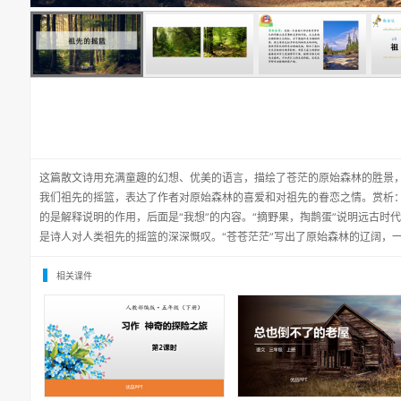
这篇散文诗用充满童趣的幻想、优美的语言，描绘了苍茫的原始森林的胜景
我们祖先的摇篮，表达了作者对原始森林的喜爱和对祖先的眷恋之情。赏析：
的是解释说明的作用，后面是“我想”的内容。“摘野果，掏鹊蛋”说明远古时
是诗人对人类祖先的摇篮的深深慨叹。“苍苍茫茫”写出了原始森林的辽阔，
相关课件