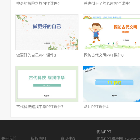
神奇的探险之旅PPT课件2
总也倒不了的老屋PPT课件1
做更好的自己PPT课件3
探访古代文明PPT课件6
古代科技耀我中华PPT课件7
彩虹PPT课件4
优品PPT
关于我们
版权声明
意见建议
优品PPT模板网（www.