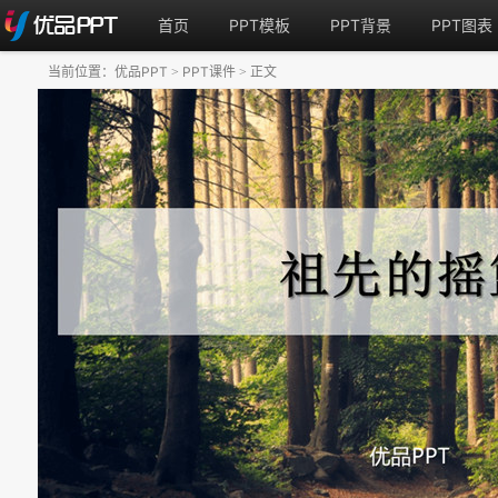
首页
PPT模板
PPT背景
PPT图表
当前位置：
优品PPT
PPT课件
正文
>
>