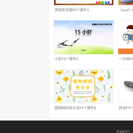
青蛙卖泥塘PPT课件3
《aoe》
小虾PPT课件5
一分钟P
植物妈妈有办法PPT课件8
转述PP
优品PPT