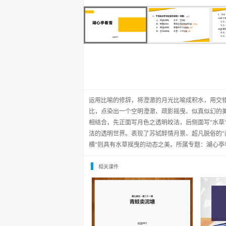
运用比喻的修辞，将澄澈的月光比喻成积水，用交
比，点染出一个空明澄澈、疏影摇曳、似真似幻的美
相结合，先正面写月色之透明皎洁，后侧面写“水草
洁的透明世界。表现了苏轼醉情月景、超凡脱俗的“
横”则具有水草摇曳的动态之美。所属专题：
湖心亭看
相关课件