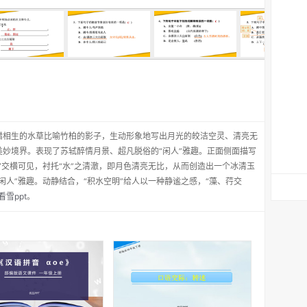
错相生的水草比喻竹柏的影子，生动形象地写出月光的皎洁空灵、清亮无
妙境界。表现了苏轼醉情月景、超凡脱俗的“闲人”雅趣。正面侧面描写
”交横可见，衬托“水”之清澈，即月色清亮无比，从而创造出一个冰清玉
闲人”雅趣。动静结合，“积水空明”给人以一种静谧之感，“藻、荇交
雪ppt
。