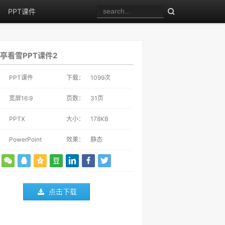
PPT课件
亭看雪PPT课件2
：
PPT课件
下载：
1099
次
：
宽屏16:9
页数：
31页
：
PPTX
大小：
178KB
：
PowerPoint
效果：
静态
点击下载