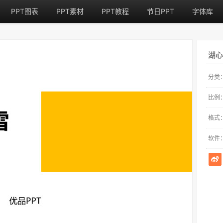
PPT图表
PPT素材
PPT教程
节日PPT
字体库
湖心
分类
比例
格式
软件