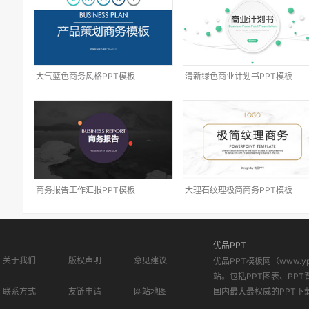
大气蓝色商务风格PPT模板
清新绿色商业计划书PPT模板
商务报告工作汇报PPT模板
大理石纹理极简商务PPT模板
优品PPT
关于我们
版权声明
意见建议
优品PPT模板网（www.
站。包括PPT图表、PPT
联系方式
友链申请
网站地图
国内最大最权威的PPT下