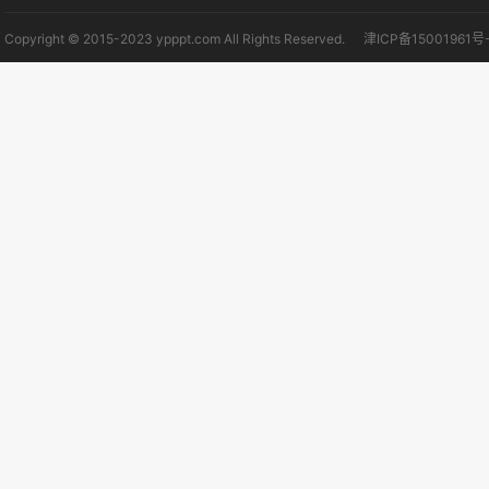
Copyright © 2015-2023 ypppt.com All Rights Reserved.
津ICP备15001961号