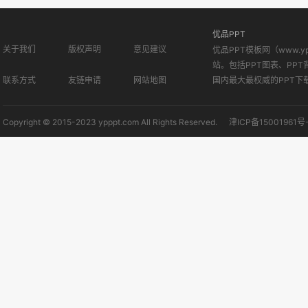
优品PPT
关于我们
版权声明
意见建议
优品PPT模板网（www.
站。包括PPT图表、PPT
联系方式
友链申请
网站地图
国内最大最权威的PPT下
Copyright © 2015-2023 ypppt.com All Rights Reserved.
津ICP备15001961号