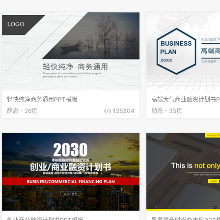
轻快纯净商务通用PPT模板
高端大气商业融资计划书P
静态 - 26页
128304
动态 - 35页