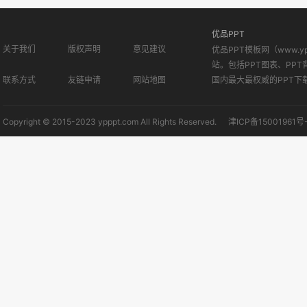
优品PPT
关于我们
版权声明
意见建议
优品PPT模板网（www.
站。包括PPT图表、PPT
联系方式
友链申请
网站地图
国内最大最权威的PPT下
Copyright © 2015-2023 ypppt.com All Rights Reserved.
津ICP备15001961号