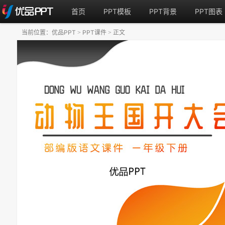
首页
PPT模板
PPT背景
PPT图表
当前位置：
优品PPT
PPT课件
正文
>
>