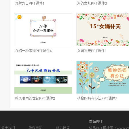
羿射九日PPT课件1
海的女儿PPT课件3
介绍一种事物PPT课件4
女娲补天PPT课件1
呼风唤雨的世纪PPT课件2
植物妈妈有办法PPT课件7
优品PPT
关于我们
版权声明
意见建议
优品PPT模板网（www.