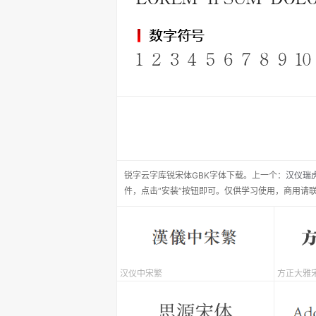
锐字云字库锐宋体GBK
字体下载。
上一个：
汉仪瑞
件，点击“安装”按钮即可。仅供学习使用，商用请
汉仪中宋繁
方正大雅