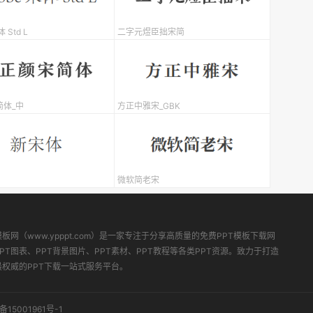
 Std L
二字元煜臣拙宋简
简体_中
方正中雅宋_GBK
微软简老宋
模板网（www.ypppt.com）是一家专注于分享高质量的免费PPT模板下载网
PT图表、PPT背景图片、PPT素材、PPT教程等各类PPT资源。致力于打造
最权威的PPT下载一站式服务平台。
备15001961号-1