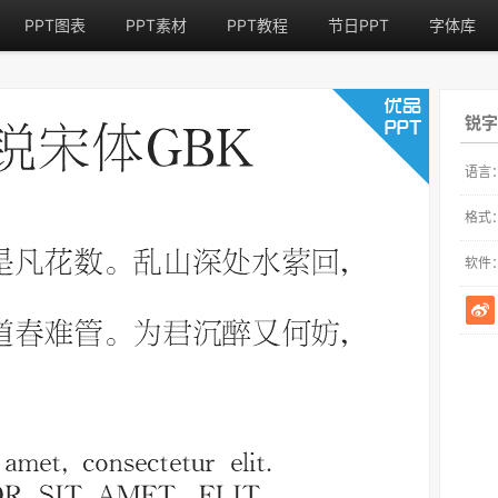
PPT图表
PPT素材
PPT教程
节日PPT
字体库
锐字
语言
格式
软件