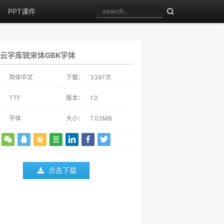
PPT课件
云字库锐宋体GBK字体
：
简体中文
下载：
3397
次
：
TTF
版本：
1.0
：
字体
大小：
7.03MB
点击下载