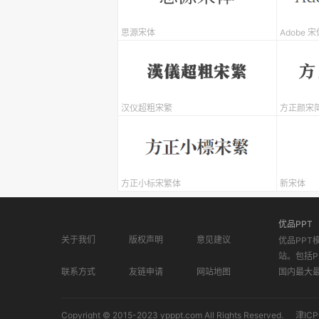
思源宋体
Adobe 宋体
汉仪超粗宋繁
方正颜宋
方正小标宋繁体
新宋体
优品PPT
关于我们
版权声明
意见建议
优品PPT
站。包括P
联系方式
友链申请
网站地图
国内最大
Copyright © 2015-2023 ypppt.com All Rights Reserved.
津ICP