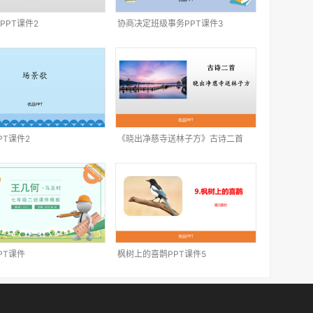
PPT课件2
协商决定班级事务PPT课件3
PT课件2
《晓出净慈寺送林子方》古诗二首
PPT课件1
PT课件
枫树上的喜鹊PPT课件5