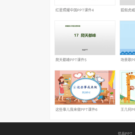
红星照耀中国PPT课件4
狐假虎威
爬天都峰PPT课件5
场景歌P
这些事儿我来做PPT课件6
王几何P
优品PPT