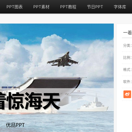
PPT图表
PPT素材
PPT教程
节日PPT
字体库
一着
分类
比例
格式
软件