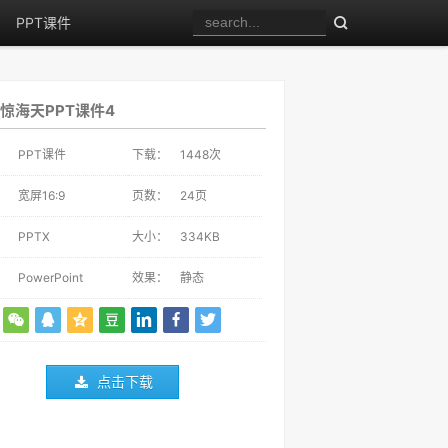
PPT课件
惊海天PPT课件4
：
PPT课件
下载：
1448
次
：
宽屏16:9
页数：
24页
：
PPTX
大小：
334KB
：
PowerPoint
效果：
静态
点击下载