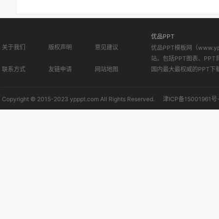
优品PPT
关于我们
版权声明
意见建议
优品PPT模板网（www.
站。包括PPT图表、PPT
联系方式
友链申请
网站地图
国内最大最权威的PPT下
Copyright © 2015-2023 ypppt.com All Rights Reserved.
津ICP备15001961号