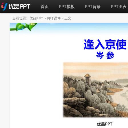
首页
PPT模板
PPT背景
PPT图表
当前位置：
优品PPT
PPT课件
正文
>
>