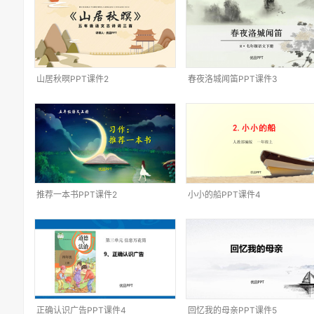
山居秋暝PPT课件2
春夜洛城闻笛PPT课件3
推荐一本书PPT课件2
小小的船PPT课件4
正确认识广告PPT课件4
回忆我的母亲PPT课件5