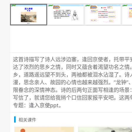
这首诗描写了诗人远涉边塞，逢回京使者，托带平
达了浓烈的思乡之情，同时又蕴含着渴望功名之情
乡，道路遥远望不到头，两袖都被泪水沾湿了。诗
漫，思念亲人、故园的心情也越来越强烈。“龙钟”
限眷念的深情神态。诗的后两句正面写相逢的场景
写信了，就请您给我捎个口信回家报平安吧。这两
专题：
逢入京使ppt
。
相关课件