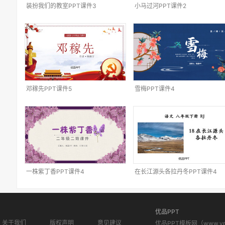
装扮我们的教室PPT课件3
小马过河PPT课件2
邓稼先PPT课件5
雪梅PPT课件4
一株紫丁香PPT课件4
在长江源头各拉丹冬PPT课件4
优品PPT
关于我们
版权声明
意见建议
优品PPT模板网（www.