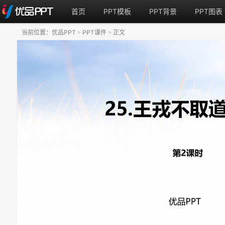
首页
PPT模板
PPT背景
PPT图表
当前位置：
优品PPT
PPT课件
正文
>
>