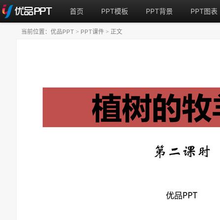
首页
PPT模板
PPT背景
PPT图表
当前位置：
优品PPT
PPT课件
正文
>
>