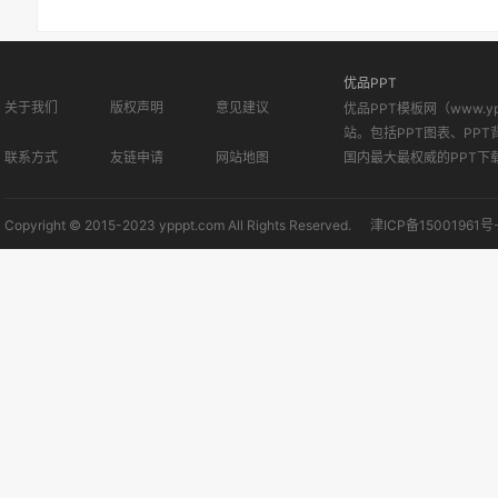
优品PPT
关于我们
版权声明
意见建议
优品PPT模板网（www.
站。包括PPT图表、PPT
联系方式
友链申请
网站地图
国内最大最权威的PPT下
Copyright © 2015-2023 ypppt.com All Rights Reserved.
津ICP备15001961号