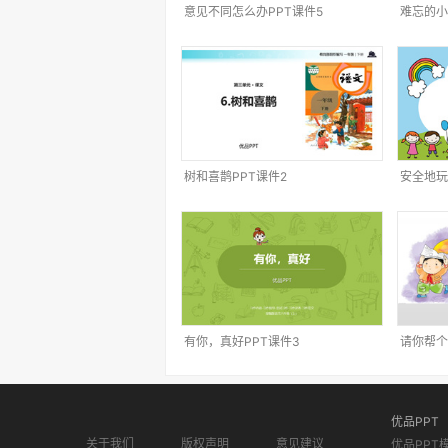
意见不同怎么办PPT课件5
难忘的小
树和喜鹊PPT课件2
安全地玩
有你，真好PPT课件3
请你帮个
优品PPT
关于我们
版权声明
意见建议
优品PPT