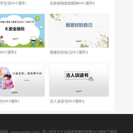
学生活PPT课件1
应有格物致知精神PPT课件5
PPT课件5
做更好的自己PPT课件3
忙PPT课件1
古人谈读书PPT课件4
模板网（www.ypppt.com）是一家专注于分享高质量的免费PPT模板下载网