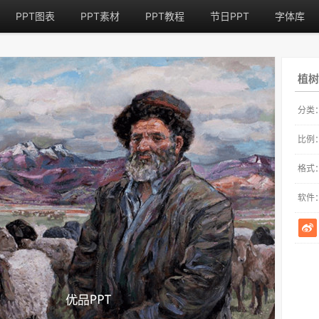
PPT图表
PPT素材
PPT教程
节日PPT
字体库
植树
分类
比例
格式
软件