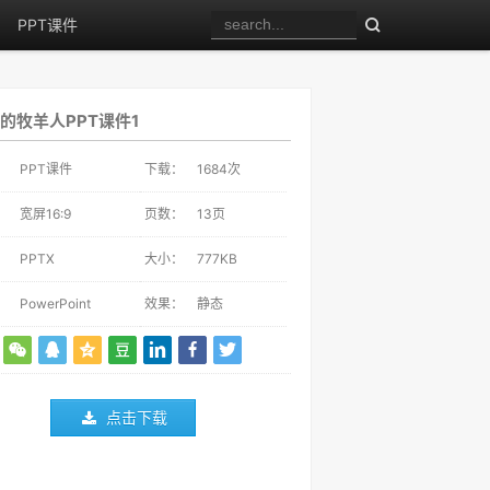
PPT课件
的牧羊人PPT课件1
：
PPT课件
下载：
1684
次
：
宽屏16:9
页数：
13页
：
PPTX
大小：
777KB
：
PowerPoint
效果：
静态
点击下载