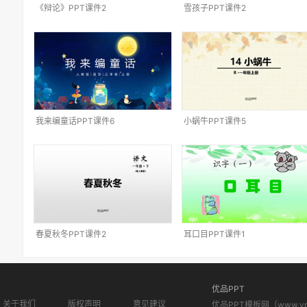
《辩论》PPT课件2
雪孩子PPT课件2
我来编童话PPT课件6
小蜗牛PPT课件5
春夏秋冬PPT课件2
耳口目PPT课件1
优品PPT
关于我们
版权声明
意见建议
优品PPT模板网（www.