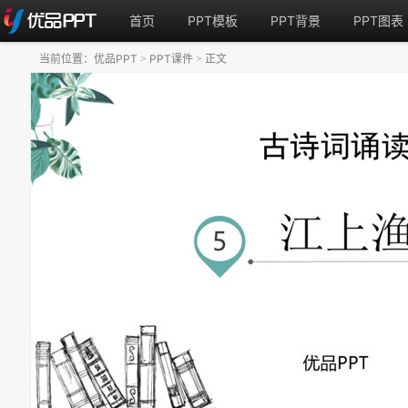
首页
PPT模板
PPT背景
PPT图表
当前位置：
优品PPT
PPT课件
正文
>
>