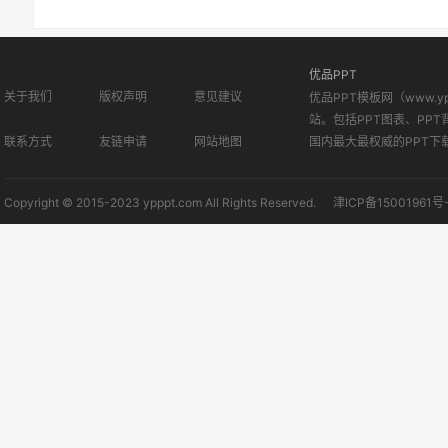
优品PPT
关于我们
版权声明
意见建议
优品PPT模板网（www.
站。包括PPT图表、PPT
联系方式
友链申请
网站地图
国内最大最权威的PPT下
Copyright © 2015-2023 ypppt.com All Rights Reserved.
津ICP备15001961号