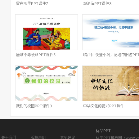
雾在哪里PPT课件7
观沧海PPT课件3
唐雎不辱使命PPT课件5
临江仙·夜登小阁，记洛中旧游PP
件1
我们的校园PPT课件3
中华文化的勃兴PPT课件
优品PPT
关于我们
版权声明
意见建议
优品PPT模板网（www.