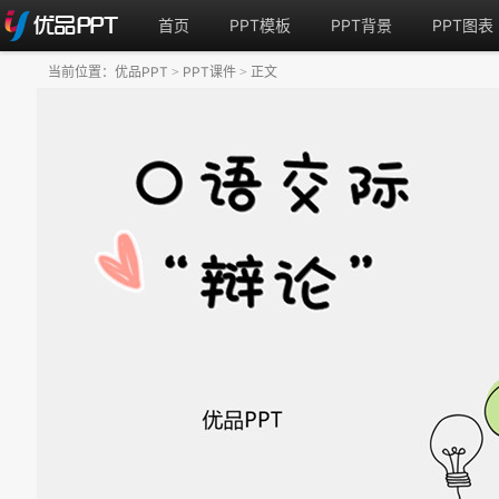
首页
PPT模板
PPT背景
PPT图表
当前位置：
优品PPT
PPT课件
正文
>
>