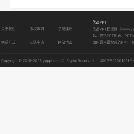
优品PPT
关于我们
版权声明
意见建议
优品PPT模板网（www.
站。包括PPT图表、PPT
联系方式
友链申请
网站地图
国内最大最权威的PPT下
Copyright © 2015-2023 ypppt.com All Rights Reserved.
津ICP备15001961号