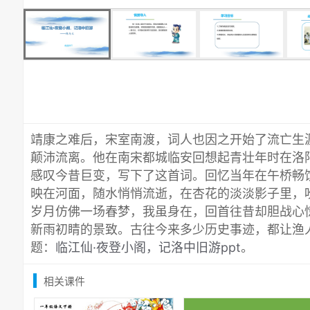
靖康之难后，宋室南渡，词人也因之开始了流亡生
颠沛流离。他在南宋都城临安回想起青壮年时在洛
感叹今昔巨变，写下了这首词。回忆当年在午桥畅
映在河面，随水悄悄流逝，在杏花的淡淡影子里，
岁月仿佛一场春梦，我虽身在，回首往昔却胆战心
新雨初睛的景致。古往今来多少历史事迹，都让渔
题：
临江仙·夜登小阁，记洛中旧游ppt
。
相关课件