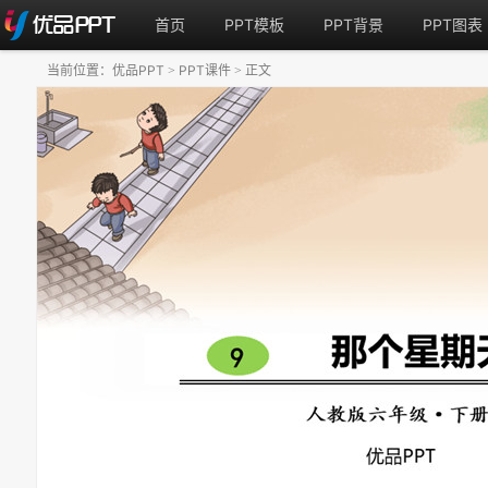
首页
PPT模板
PPT背景
PPT图表
当前位置：
优品PPT
PPT课件
正文
>
>