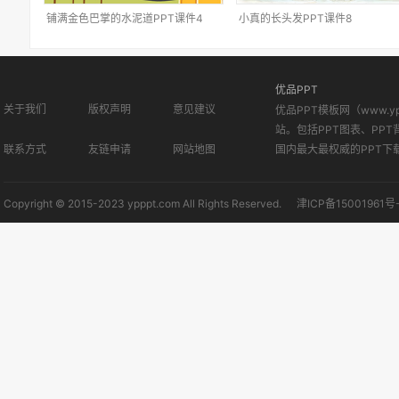
铺满金色巴掌的水泥道PPT课件4
小真的长头发PPT课件8
优品PPT
关于我们
版权声明
意见建议
优品PPT模板网（www.
站。包括PPT图表、PPT
联系方式
友链申请
网站地图
国内最大最权威的PPT下
Copyright © 2015-2023 ypppt.com All Rights Reserved.
津ICP备15001961号