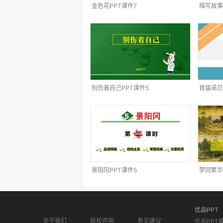
金色花PPT课件7
缩写故事
别伤着自己PPT课件5
首届诺贝
景阳冈PPT课件5
梦回繁华
优品PPT
关于我们
版权声明
意见建议
优品PPT