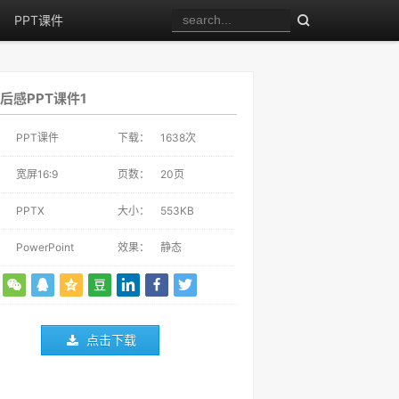
PPT课件
后感PPT课件1
：
PPT课件
下载：
1638
次
：
宽屏16:9
页数：
20页
：
PPTX
大小：
553KB
：
PowerPoint
效果：
静态
点击下载