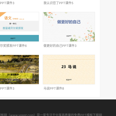
PPT课件3
我认识您了PPT课件5
尔奖颁发PPT课件6
做更好的自己PPT课件3
PPT课件3
马说PPT课件8
模板网（www.ypppt.com）是一家专注于分享高质量的免费PPT模板下载网