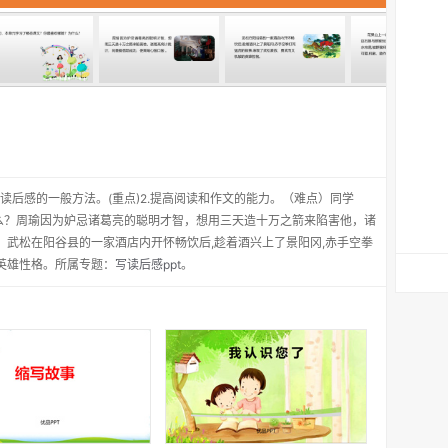
读后感的一般方法。(重点)2.提高阅读和作文的能力。（难点）同学
么？周瑜因为妒忌诸葛亮的聪明才智，想用三天造十万之箭来陷害他，诸
。武松在阳谷县的一家酒店内开怀畅饮后,趁着酒兴上了景阳冈,赤手空拳
英雄性格。所属专题：
写读后感ppt
。