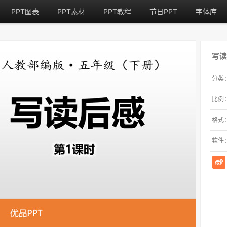
PPT图表
PPT素材
PPT教程
节日PPT
字体库
写读
分类
比例
格式
软件