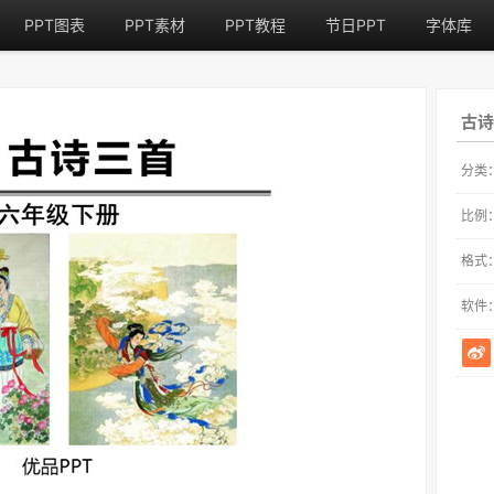
PPT图表
PPT素材
PPT教程
节日PPT
字体库
古诗
分类
比例
格式
软件