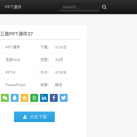
PPT课件
三首PPT课件27
：
PPT课件
下载：
1114
次
：
宽屏16:9
页数：
42页
：
PPTX
大小：
412KB
：
PowerPoint
效果：
静态
点击下载