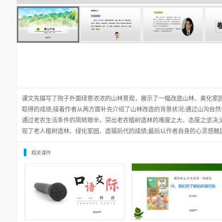
课文先描写了院子外面绿意浓浓的山林景观，展示了一幅改造山林、美化家
取得的成绩;接着作者从两方面补充介绍了山林改造的背景状况:通过山沟自然
通过老农生活条件的简陋艰辛，突出老农植树造林的难度之大、态度之坚决;
现了老人植树造林、绿化家园、造福后代的成绩;最后以作者自身的心灵感触
相关课件