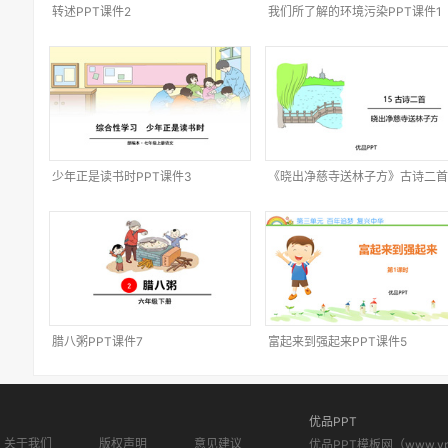
转述PPT课件2
我们所了解的环境污染PPT课件1
少年正是读书时PPT课件3
《晓出净慈寺送林子方》古诗二首
PPT课件3
腊八粥PPT课件7
富起来到强起来PPT课件5
优品PPT
关于我们
版权声明
意见建议
优品PPT模板网（www.