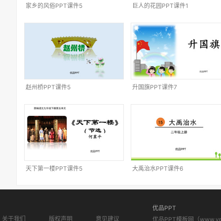
家乡的风俗PPT课件5
巨人的花园PPT课件1
赵州桥PPT课件5
升国旗PPT课件7
天下第一楼PPT课件5
大禹治水PPT课件6
优品PPT
关于我们
版权声明
意见建议
优品PPT模板网（www.