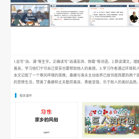
1.会写“汹、涌”等生字。正确读写“汹涌澎湃、倒霉”等词语。2.默读课文
善良，学习他们宁可自己受苦也要帮助他人的美德。3.学习作者通过环境和
本文记叙了一个寒风呼啸的夜晚，桑娜与渔夫主动收养已故邻居西蒙的两个
的悲惨生活，赞美了桑娜和丈夫勤劳善良、勇敢坚强、乐于助人的美好品质
相关课件