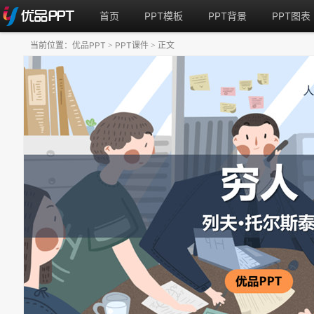
首页
PPT模板
PPT背景
PPT图表
当前位置：
优品PPT
PPT课件
正文
>
>