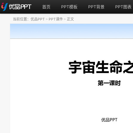
首页
PPT模板
PPT背景
PPT图表
当前位置：
优品PPT
PPT课件
正文
>
>