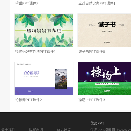
望岳PPT课件7
应对自然灾害PPT课件1
植物妈妈有办法PPT课件1
诫子书PPT课件8
论教养PPT课件2
操场上PPT课件3
优品PPT
关于我们
版权声明
意见建议
优品PPT模板网（www.