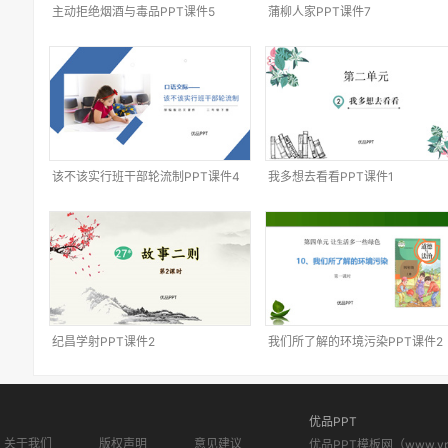
主动拒绝烟酒与毒品PPT课件5
蒲柳人家PPT课件7
该不该实行班干部轮流制PPT课件4
我多想去看看PPT课件1
纪昌学射PPT课件2
我们所了解的环境污染PPT课件2
优品PPT
关于我们
版权声明
意见建议
优品PPT模板网（www.