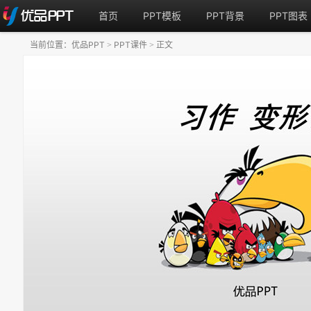
首页
PPT模板
PPT背景
PPT图表
当前位置：
优品PPT
PPT课件
正文
>
>