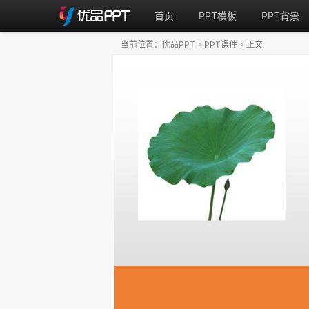
首页
PPT模板
PPT背景
当前位置：
优品PPT
PPT课件
正文
>
>