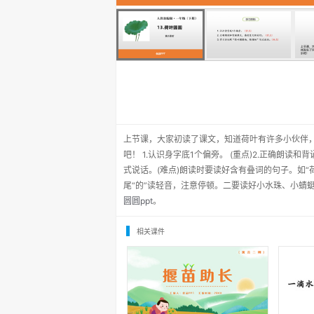
上节课，大家初读了课文，知道荷叶有许多小伙伴
吧！ 1.认识身字底1个偏旁。 (重点)2.正确朗读
式说话。(难点)朗读时要读好含有叠词的句子。如
尾“的”读轻音，注意停顿。二要读好小水珠、小蜻
圆圆ppt
。
相关课件