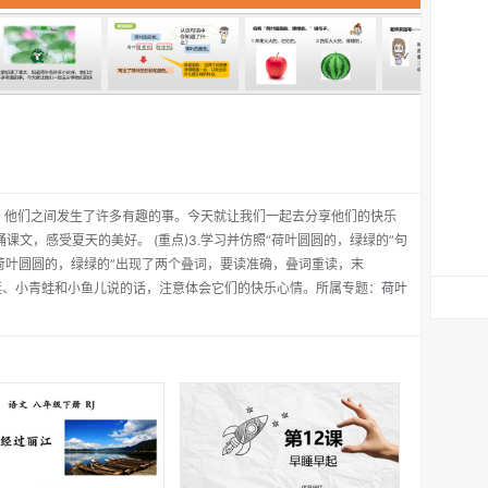
，他们之间发生了许多有趣的事。今天就让我们一起去分享他们的快乐
和背诵课文，感受夏天的美好。 (重点)3.学习并仿照“荷叶圆圆的，绿绿的”句
“荷叶圆圆的，绿绿的”出现了两个叠词，要读准确，叠词重读，末
蜓、小青蛙和小鱼儿说的话，注意体会它们的快乐心情。所属专题：
荷叶