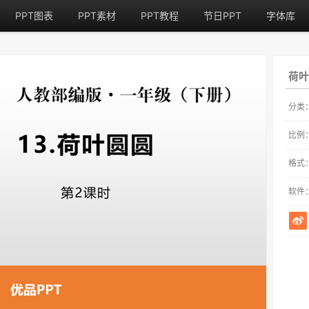
PPT图表
PPT素材
PPT教程
节日PPT
字体库
荷叶
分类
比例
格式
软件