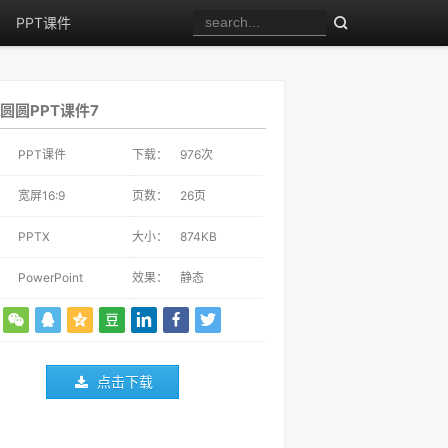
PPT课件
圆圆PPT课件7
：
PPT课件
下载：
976
次
：
宽屏16:9
页数：
26页
：
PPTX
大小：
874KB
：
PowerPoint
效果：
静态
点击下载