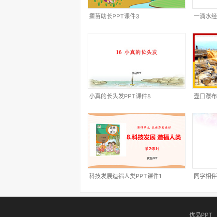
揠苗助长PPT课件3
一滴水经
小真的长头发PPT课件8
壶口瀑布
科技发展造福人类PPT课件1
同学相伴
优品PPT