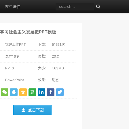
PPT课件
学习社会主义发展史PPT模板
：
党建工作PPT
下载：
51651
次
：
宽屏16:9
页数：
20页
：
PPTX
大小：
1.63MB
：
PowerPoint
效果：
动态
点击下载