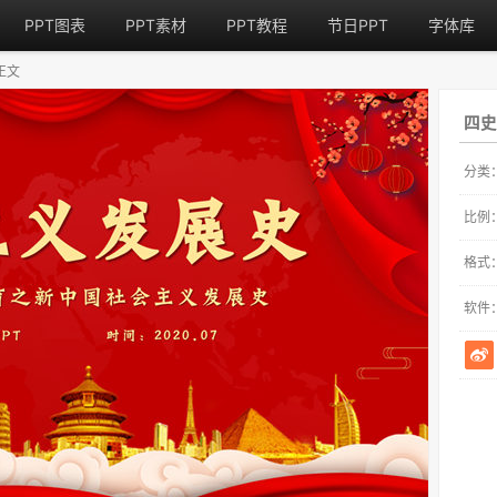
PPT图表
PPT素材
PPT教程
节日PPT
字体库
正文
四史
分类
比例
格式
软件