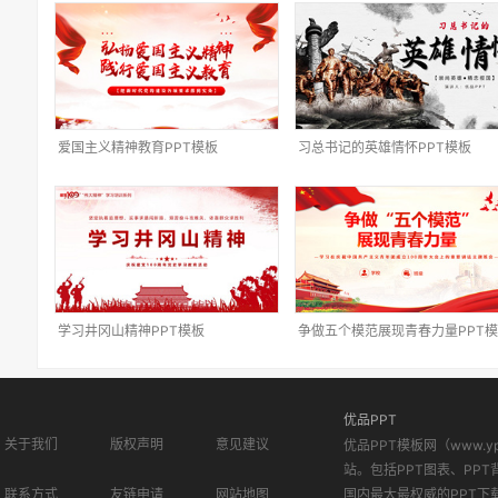
爱国主义精神教育PPT模板
习总书记的英雄情怀PPT模板
学习井冈山精神PPT模板
争做五个模范展现青春力量PPT
优品PPT
关于我们
版权声明
意见建议
优品PPT模板网（www.
站。包括PPT图表、PPT
联系方式
友链申请
网站地图
国内最大最权威的PPT下