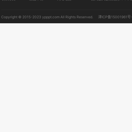
Copyright © 2015-2023 ypppt.com All Rights Reserved.
津ICP备15001961号