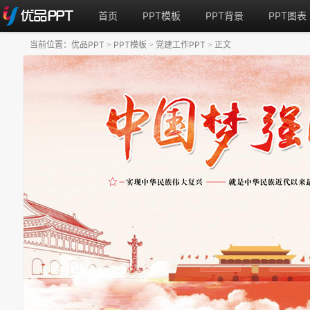
首页
PPT模板
PPT背景
PPT图表
当前位置：
优品PPT
PPT模板
党建工作PPT
正文
>
>
>