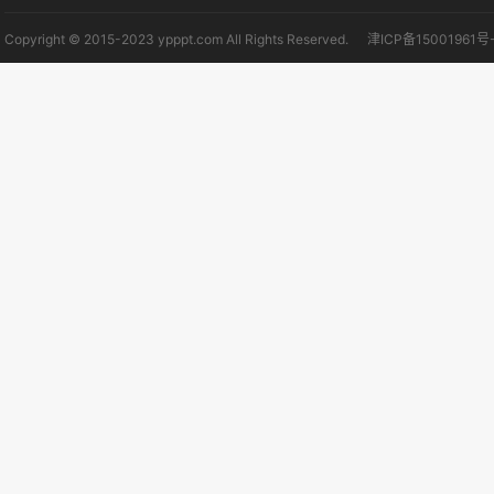
Copyright © 2015-2023 ypppt.com All Rights Reserved.
津ICP备15001961号