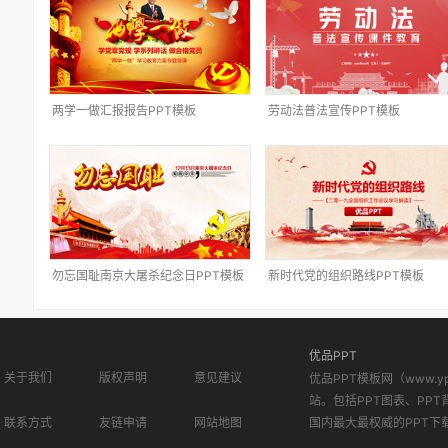
两学一做汇报报告PPT模板
劳动法普法宣传PPT模板
勿忘国耻南京大屠杀纪念日PPT模板
新时代党的组织路线PPT模板
优品PPT
关于我们
版权声明
意见建议
优品PPT模板网（www.
站。包括PPT图表、PPT
联系方式
友链申请
网站地图
国内最大最权威的PPT下