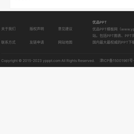
优品PPT
关于我们
版权声明
意见建议
优品PPT模板网（www.
站。包括PPT图表、PPT
联系方式
友链申请
网站地图
国内最大最权威的PPT下
Copyright © 2015-2023 ypppt.com All Rights Reserved.
津ICP备15001961号