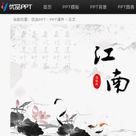
首页
PPT模板
PPT背景
PPT图表
当前位置：
优品PPT
PPT课件
正文
>
>