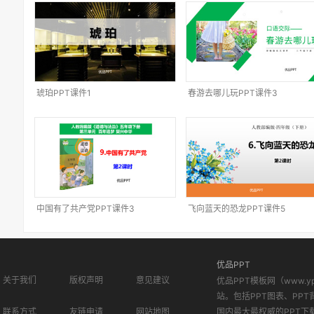
琥珀PPT课件1
春游去哪儿玩PPT课件3
中国有了共产党PPT课件3
飞向蓝天的恐龙PPT课件5
优品PPT
关于我们
版权声明
意见建议
优品PPT模板网（www.
站。包括PPT图表、PPT
联系方式
友链申请
网站地图
国内最大最权威的PPT下