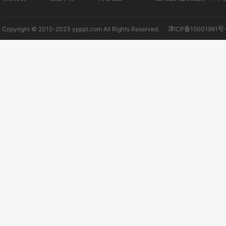
Copyright © 2015-2023 ypppt.com All Rights Reserved.
津ICP备15001961号