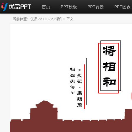
首页
PPT模板
PPT背景
PPT图表
当前位置：
优品PPT
PPT课件
正文
>
>