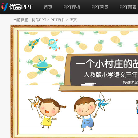
首页
PPT模板
PPT背景
PPT图表
当前位置：
优品PPT
PPT课件
正文
>
>