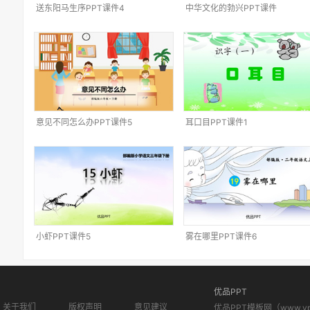
送东阳马生序PPT课件4
中华文化的勃兴PPT课件
意见不同怎么办PPT课件5
耳口目PPT课件1
小虾PPT课件5
雾在哪里PPT课件6
优品PPT
关于我们
版权声明
意见建议
优品PPT模板网（www.