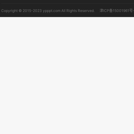
Copyright © 2015-2023 ypppt.com All Rights Reserved.
津ICP备15001961号