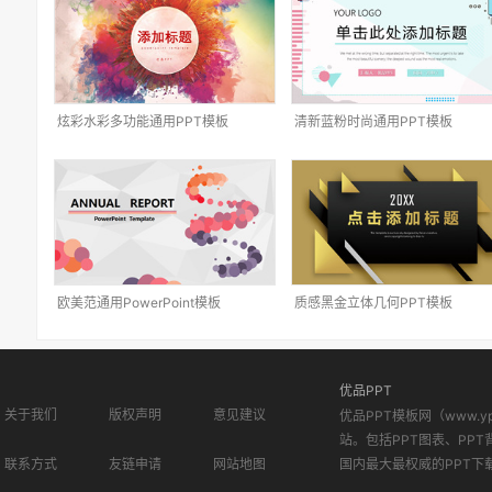
炫彩水彩多功能通用PPT模板
清新蓝粉时尚通用PPT模板
欧美范通用PowerPoint模板
质感黑金立体几何PPT模板
优品PPT
关于我们
版权声明
意见建议
优品PPT模板网（www.
站。包括PPT图表、PPT
联系方式
友链申请
网站地图
国内最大最权威的PPT下