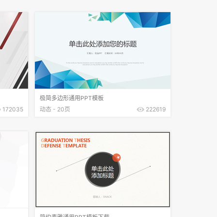
极简多边形通用PPT模板
172035
动态 - 20页
222619