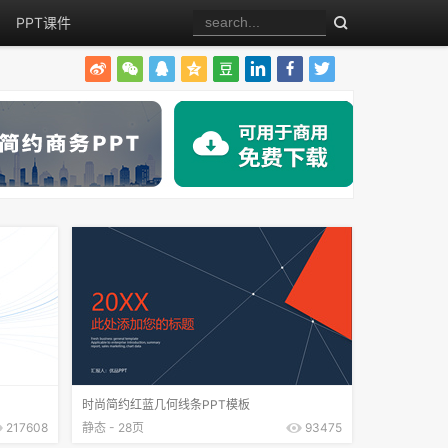
PPT课件
时尚简约红蓝几何线条PPT模板
217608
静态 - 28页
93475