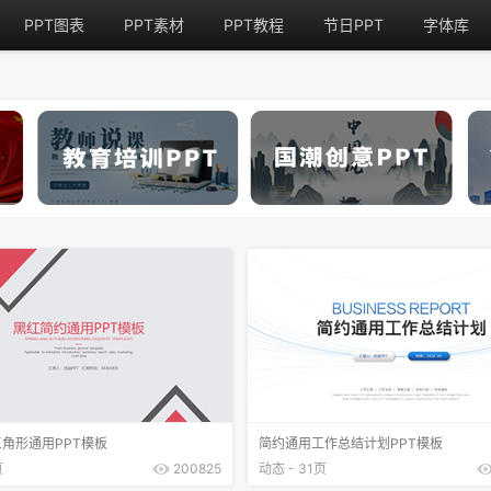
PPT图表
PPT素材
PPT教程
节日PPT
字体库
角形通用PPT模板
简约通用工作总结计划PPT模板
页
200825
动态 - 31页