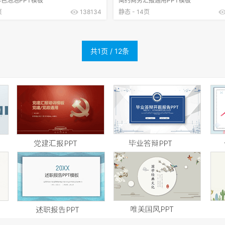
色泡泡PPT模板
简约商务汇报通用PPT模板
页
138134
静态 - 14页
共1页 / 12条