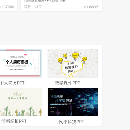
简约素雅通用PPT模板下载
137686
静态 - 13页
88889