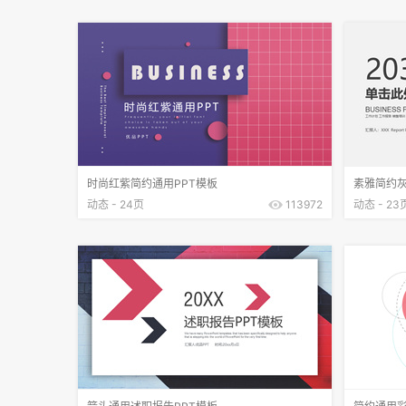
时尚红紫简约通用PPT模板
素雅简约灰
动态 - 24页
113972
动态 - 23