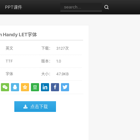
PPT课件
n Handy LET字体
：
英文
下载：
3127
次
：
TTF
版本：
1.0
：
字体
大小：
47.9KB
点击下载