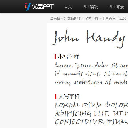
首页
PPT模板
PPT背景
当前位置：
优品PPT
字体下载
手写英文
正文
>
>
>