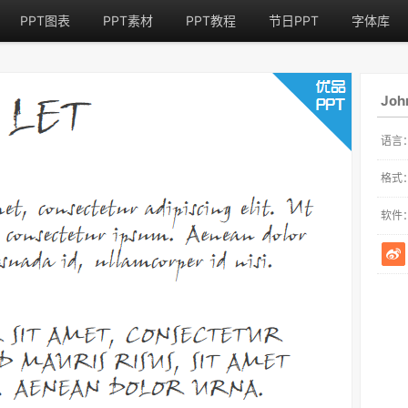
PPT图表
PPT素材
PPT教程
节日PPT
字体库
Joh
语言
格式
软件