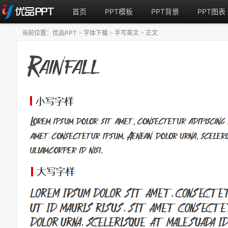
首页
PPT模板
PPT背景
PPT图表
当前位置：
优品PPT
字体下载
手写英文
正文
>
>
>