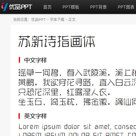
首页
PPT模板
PPT背景
PPT图表
当前位置：
优品PPT
字体下载
正文
>
>