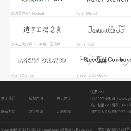
思源黑体 CN Normal
Ruler Stencil
造字工房念真（非商用）常规体
TamarilloJF
Agent Orange
Bleeding Cowboys
优品PPT
关于我们
版权声明
意见建议
优品PPT模板网（www.
站。包括PPT图表、PPT
联系方式
友链申请
网站地图
国内最大最权威的PPT下
Copyright © 2015-2023 ypppt.com All Rights Reserved.
津ICP备15001961号