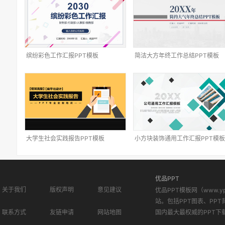
缤纷彩色工作汇报PPT模板
简洁大方年终工作总结PPT模板
大学生社会实践报告PPT模板
小方块装饰通用工作汇报PPT模板
优品PPT
关于我们
版权声明
意见建议
优品PPT模板网（www.
站。包括PPT图表、PPT
联系方式
友链申请
网站地图
国内最大最权威的PPT下