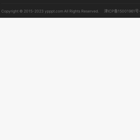
Copyright © 2015-2023 ypppt.com All Rights Reserved.
津ICP备15001961号