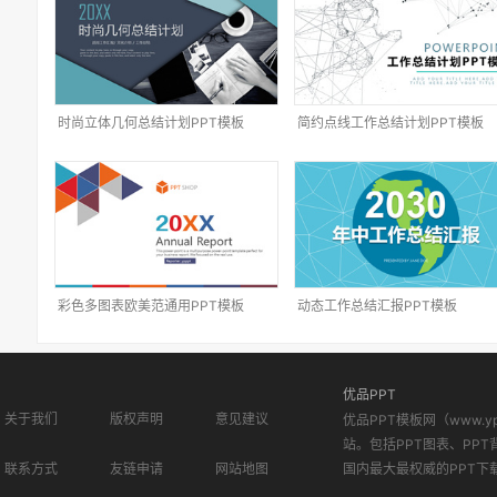
时尚立体几何总结计划PPT模板
简约点线工作总结计划PPT模板
彩色多图表欧美范通用PPT模板
动态工作总结汇报PPT模板
优品PPT
关于我们
版权声明
意见建议
优品PPT模板网（www.
站。包括PPT图表、PPT
联系方式
友链申请
网站地图
国内最大最权威的PPT下