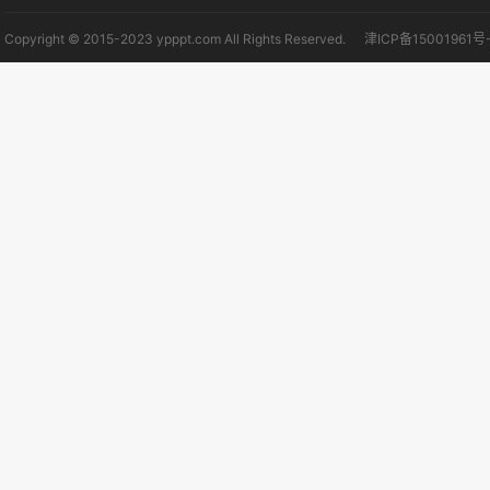
Copyright © 2015-2023 ypppt.com All Rights Reserved.
津ICP备15001961号