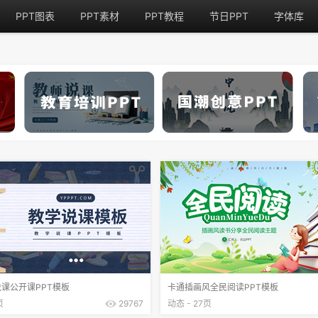
PPT图表
PPT素材
PPT教程
节日PPT
字体库
课公开课PPT模板
卡通插画风全民阅读PPT模板
页
29767
动态 - 27页