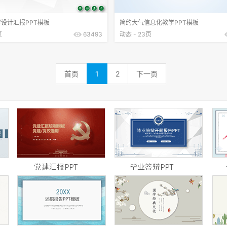
设计汇报PPT模板
简约大气信息化教学PPT模板
页
63493
动态 - 23页
首页
1
2
下一页