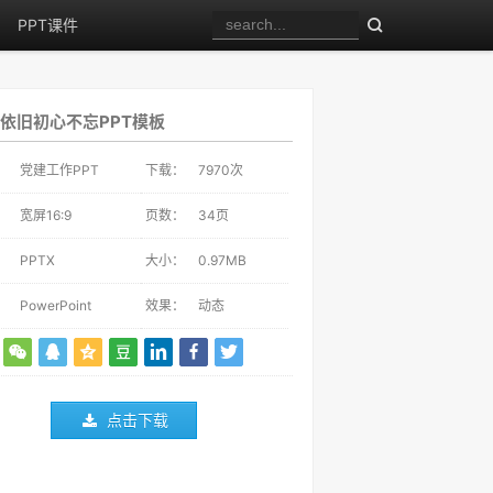
PPT课件
依旧初心不忘PPT模板
：
党建工作PPT
下载：
7970
次
：
宽屏16:9
页数：
34页
：
PPTX
大小：
0.97MB
：
PowerPoint
效果：
动态
点击下载