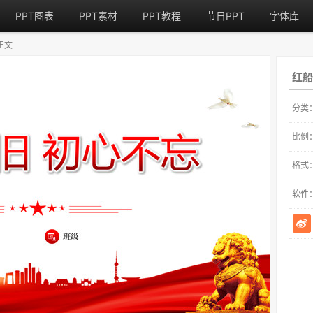
PPT图表
PPT素材
PPT教程
节日PPT
字体库
正文
红船
分类
比例
格式
软件