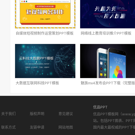
自媒体短视频制作运营策划PPT模板
网络线上教育培训推介PPT模板
大数据互联网科技PPT模板
魅族mx4发布会PPT下载（完整
优品PPT
关于我们
版权声明
意见建议
优品PPT模板网（www.
站。包括PPT图表、PPT
联系方式
友链申请
网站地图
国内最大最权威的PPT下