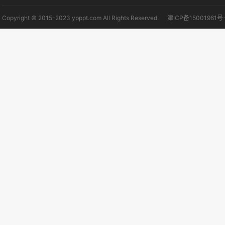
Copyright © 2015-2023 ypppt.com All Rights Reserved.
津ICP备15001961号