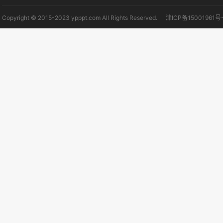
Copyright © 2015-2023 ypppt.com All Rights Reserved.
津ICP备15001961号