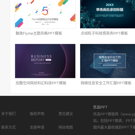
魅族Flyme主题风格PPT模板
点线粒子科技感商务PPT模板
炫酷空间网状科幻科技PPT模板
网络信息安全工作汇报PPT模板
优品PPT
关于我们
版权声明
意见建议
优品PPT模板网（www.
站。包括PPT图表、PPT
联系方式
友链申请
网站地图
国内最大最权威的PPT下