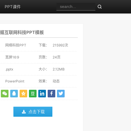
PPT课件
据互联网科技PPT模板
：
网络科技PPT
下载：
215992
次
：
宽屏16:9
页数：
24页
：
.pptx
大小：
2.12MB
：
PowerPoint
效果：
动态
点击下载