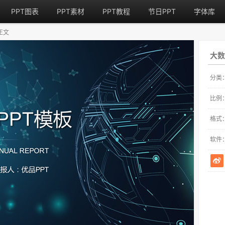
PPT图表
PPT素材
PPT教程
节日PPT
字体库
正文
大数
分类
比例
格式
软件