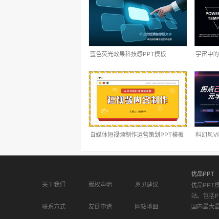
蓝色荧光效果科技感PPT模板
宇宙中的
自媒体短视频制作运营策划PPT模板
科幻风V
优品PPT
关于我们
版权声明
意见建议
优品PPT
站。包括P
联系方式
友链申请
网站地图
国内最大