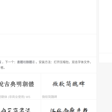
版
，
下一个：
書體坊顏體㊣
。安装方法：打开压缩包，双击字体文件，
作者。
朝体 (非商业使用) W5
微软简魏碑