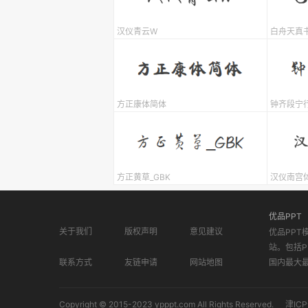
汉仪青云W
白舟天真
方正康体简体
钟齐段宁
方正黄草_GBK
汉仪南宫
优品PPT
关于我们
版权声明
意见建议
优品PPT
站。包括P
联系方式
友链申请
网站地图
国内最大
Copyright © 2015-2023 ypppt.com All Rights Reserved.
津ICP