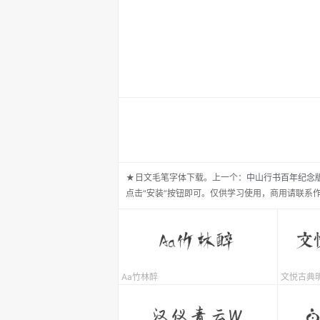
★日文毛笔
字体下载。
上一个：
中山行书百年纪念
点击“安装”按钮即可。仅供学习使用，商用请联系
Aa竹林醉
文悦古典明