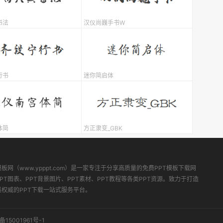
书法
汉仪尚巍手书W
行书
迷你简启体
体简
方正隶变_GBK
模板网（www.ypppt.com）是一家专注于分享高质量的免费PPT模板下载网
PT图表、PPT背景图片、PPT素材、PPT教程等各类PPT资源。致力于打造
最权威的PPT下载一站式服务平台。
备15001961号-1