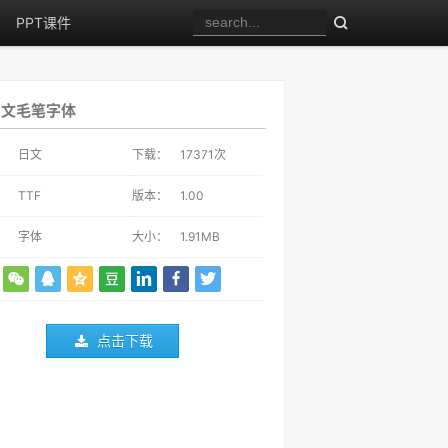
PPT课件
日文毛笔字体
：
日文
下载：
17371
次
：
TTF
版本：
1.00
：
字体
大小：
1.91MB
点击下载