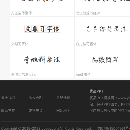
方正启体繁体
汉仪敦煌写经W
文鼎习字体
白舟桜花書体
李旭科书法 v1.4
Aa破阵子
优品PPT
关于我们
版权声明
意见建议
优品PPT模板网（www.
站。包括PPT图表、PPT
联系方式
友链申请
网站地图
国内最大最权威的PPT下
Copyright © 2015-2023 ypppt.com All Rights Reserved.
津ICP备15001961号