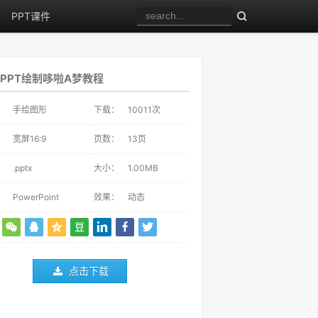
PPT课件
PPT绘制哆啦A梦教程
：
手绘图形
下载：
10011
次
：
宽屏16:9
页数：
13页
：
.pptx
大小：
1.00MB
：
PowerPoint
效果：
动态
点击下载