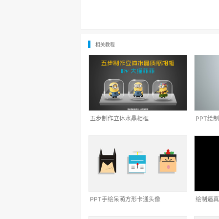
相关教程
五步制作立体水晶相框
PPT绘
PPT手绘呆萌方形卡通头像
绘制逼真