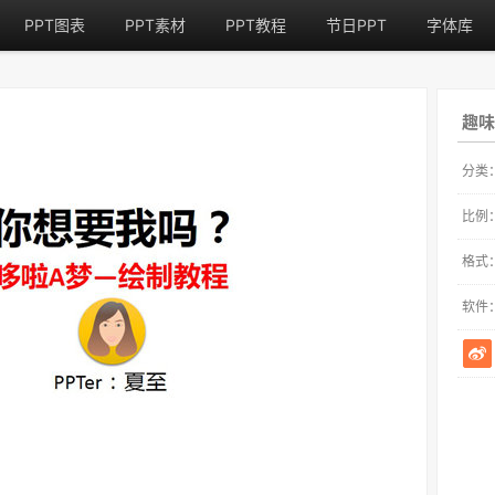
PPT图表
PPT素材
PPT教程
节日PPT
字体库
趣味
分类
比例
格式
软件