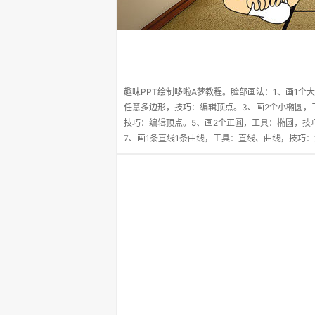
趣味PPT绘制哆啦A梦教程。脸部画法：1、画1个
任意多边形，技巧：编辑顶点。3、画2个小椭圆，
技巧：编辑顶点。5、画2个正圆，工具：椭圆，技巧
7、画1条直线1条曲线，工具：直线、曲线，技巧