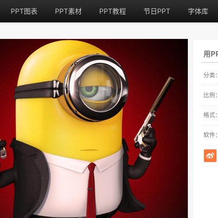
PPT图表
PPT素材
PPT教程
节日PPT
字体库
用P
分类
比例
格式
软件