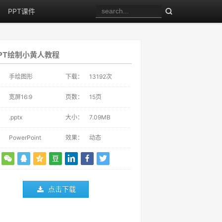
PPT课件
PT绘制小黄人教程
：
手绘图形
下载：
13192
次
：
宽屏16:9
页数：
15页
：
.pptx
大小：
7.09MB
：
PowerPoint
效果：
动态
点击下载